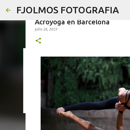
FJOLMOS FOTOGRAFIA
Acroyoga en Barcelona
julio 28, 2023
TheBcnStudio & Inusual Show
marzo 07, 2026
0