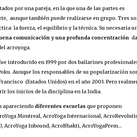
ados por una pareja, en la que una de las partes es
orte, aunque también puede realizarse en grupo. Tres s
ca: la fuerza, el equilibrio y la técnica. Su necesaria u
buena comunicación y una profunda concentración
d
del acroyoga.
ue introducido en 1999 por dos bailarines profesionale
Poku. Aunque los responsables de su popularización so
Francisco (Estados Unidos) en el año 2003. Pero realme
r los inicios de la disciplina en la India.
on apareciendo
diferentes escuelas
que proponen
croYoga Montreal, AcroYoga Internacional, AcroRevoluti
0, AcroYoga Inbound, AcroBhakti, AcroYogaPrem…