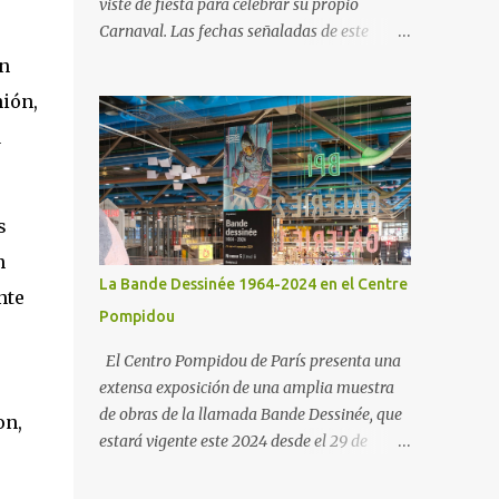
viste de fiesta para celebrar su propio
Carnaval. Las fechas señaladas de este
evento son: Carnavalada . Domingo, 9 de
on
marzo. 11 h. Inicio en el passeig Marítim de
nión,
la Barceloneta y final en la plaza del Poeta
a
Boscà. Entierro de la sardina . Miércoles, 5
de marzo. 17.30 h. Inicio en la plaza de la
Barceloneta y final en la playa de Sant
Miquel. La Barceloneta es uno de los barrios
s
más emblemáticos y carismáticos de
n
Barcelona Para conocer mejor el barrio es
La Bande Dessinée 1964-2024 en el Centre
nte
preciso ahondar un poco en su historia.
Pompidou
El Centro Pompidou de París presenta una
extensa exposición de una amplia muestra
de obras de la llamada Bande Dessinée, que
on,
estará vigente este 2024 desde el 29 de
mayo hasta el 4 de noviembre. En una
presentación espectacular, los visitantes