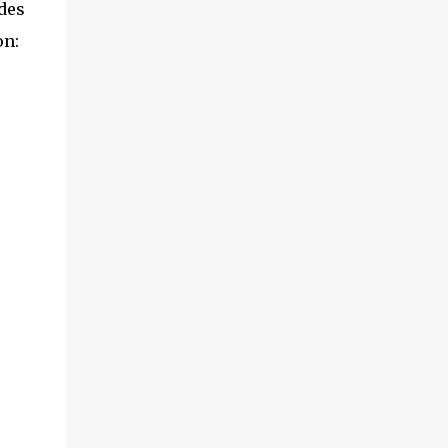
des
on: