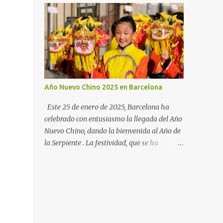
podrán disfrutar de una doble experiencia: la
visita a un Centro de arte icónico que en
breve cerrará sus puertas para acometer una
profunda remodelación y del visionado de
una gran profusión de obras de este arte.
Año Nuevo Chino 2025 en Barcelona
Este 25 de enero de 2025, Barcelona ha
celebrado con entusiasmo la llegada del Año
Nuevo Chino, dando la bienvenida al Año de
la Serpiente . La festividad, que se ha
consolidado en la ciudad desde 2014, contó
con una serie de eventos que fusionaron
tradiciones chinas y catalanas, reflejando la
diversidad cultural de Barcelona. La jornada
comenzó a las 11:00 h en el Parque de la
Estación del Norte con el tradicional toque