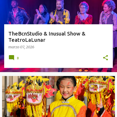
a
d
a
s
TheBcnStudio & Inusual Show &
TeatroLaLunar
marzo 07, 2026
0